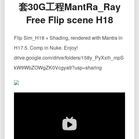
套30G工程MantRa_Ray
物
出
Free Flip scene H18
水
效
果
Flip Sim_H18 + Shading, rendered with Mantra in
全
套
H17.5. Comp in Nuke. Enjoy!
30G
drive.google.com/drive/folders/158y_PyXxih_mpS
工
程
kW9WbZOWgZK0Vcgya9?usp=sharing
MantRa_Ray
Free
Flip
scene
H18