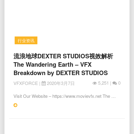
&
After
Hollywood
VFX
–
Terminator
行业资讯
Dark
Fate
流
流浪地球DEXTER STUDIOS视效解析
浪
The Wandering Earth – VFX
地
Breakdown by DEXTER STUDIOS
球
DEXTER
5,251 |
0
VFXFORCE
|
2020年3月7日
STUDIOS
视
Visit Our Website – https://www.movievfx.net The …
效
Read
解
析
More
The
Wandering
Earth