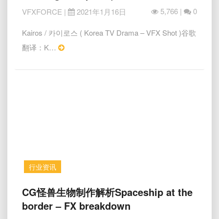
建
筑
5,766 |
0
VFXFORCE
|
2021年1月16日
倒
塌
Kairos / 카이로스 ( Korea TV Drama – VFX Shot )谷歌
破
Read
翻译：K…
碎
More
特
效
参
考
Kairos
–
building
collapses
|
Previz
行业资讯
CG
CG怪兽生物制作解析Spaceship at the
怪
border – FX breakdown
兽