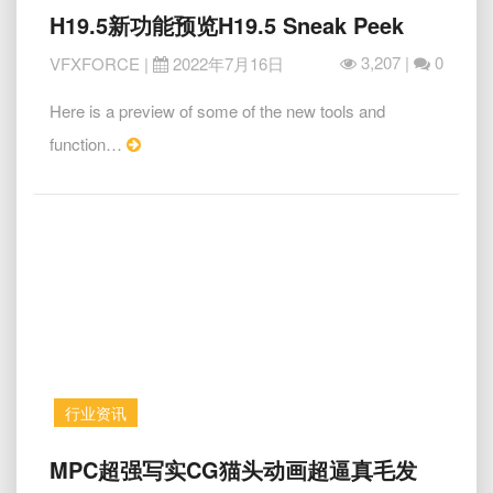
H19.5
H19.5新功能预览H19.5 Sneak Peek
新
3,207 |
0
VFXFORCE
|
2022年7月16日
功
能
Here is a preview of some of the new tools and
预
览
Read
function…
H19.5
More
Sneak
Peek
行业资讯
MPC
MPC超强写实CG猫头动画超逼真毛发
超