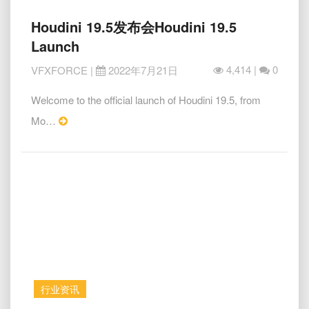
Houdini
Houdini 19.5发布会Houdini 19.5
19.5
Launch
发
布
4,414 |
0
VFXFORCE
|
2022年7月21日
会
Houdini
Welcome to the official launch of Houdini 19.5, from
19.5
Read
Mo…
Launch
More
行业资讯