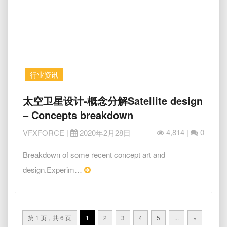
–
VFX
Breakdown
by
DEXTER
STUDIOS
行业资讯
太
太空卫星设计-概念分解Satellite design
空
– Concepts breakdown
卫
星
4,814 |
0
VFXFORCE
|
2020年2月28日
设
计-
Breakdown of some recent concept art and
概
Read
design.Experim…
念
More
分
Posts
解
Satellite
navigation
第 1 页，共 6 页
1
2
3
4
5
...
»
design