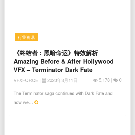
|
Image
Engine
VFX
行业资讯
《终
《终结者：黑暗命运》特效解析
结
Amazing Before & After Hollywood
者：
VFX – Terminator Dark Fate
黑
暗
5,178 |
0
VFXFORCE
|
2020年3月11日
命
运》
The Terminator saga continues with Dark Fate and
特
Read
now we…
效
解
More
析
Amazing
Before