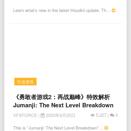
能
发
Read
Learn what’s new in the latest Houdini update. Th…
布
More
会
Houdini
18.5
Keynote
行业资讯
《勇
《勇敢者游戏2：再战巅峰》特效解析
敢
Jumanji: The Next Level Breakdown
者
游
5,227 |
0
VFXFORCE
|
2020年8月20日
戏
2：
Read
This is “Jumanji: The Next Level Breakdown”…