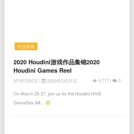
析
Five
Farmies
VFX
Breakdown
行业资讯
2020
2020 Houdini游戏作品集锦2020
Houdini
Houdini Games Reel
游
戏
4,717 |
0
VFXFORCE
|
2020年3月21日
作
品
On March 25-27, join us for the Houdini HIVE
集
Read
GameDev &#…
锦
More
2020
Houdini
Games
Reel