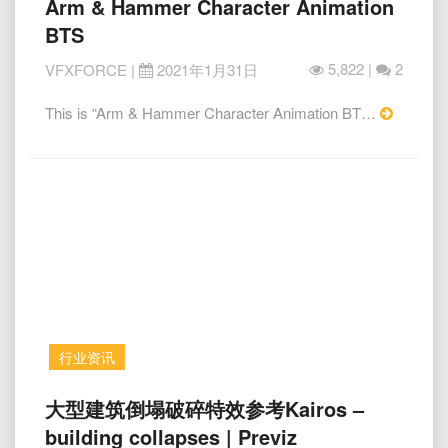
Arm & Hammer Character Animation
强
BTS
写
实
5,822 |
2
VFXFORCE
|
2021年1月31日
CG
猫
Read
This is “Arm & Hammer Character Animation BT…
头
More
动
画
超
逼
真
毛
发
Arm
&
Hammer
行业资讯
Character
Animation
大
大型建筑倒塌破碎特效参考Kairos –
BTS
型
building collapses | Previz