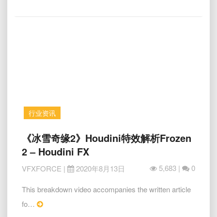
再
More
战
巅
峰》
特
效
解
析
Jumanji:
The
Next
行业资讯
Level
Breakdown
《冰
《冰雪奇缘2》Houdini特效解析Frozen
雪
2 – Houdini FX
奇
缘
5,683 |
0
VFXFORCE
|
2020年8月13日
2》
Houdini
This breakdown video accompanies the written article
特
Read
fo…
效