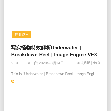
行业资讯
写
写实怪物特效解析Underwater |
实
Breakdown Reel | Image Engine VFX
怪
物
4,545 |
0
VFXFORCE
|
2020年3月14日
特
效
This is “Underwater | Breakdown Reel | Image Engi…
解
Read
析
More
Underwater
|
Breakdown
Reel