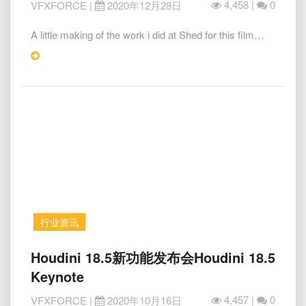
生
4,458 |
0
VFXFORCE
|
2020年12月28日
物
制
A little making of the work i did at Shed for this film…
作
Read
解
More
析
Spaceship
at
the
border
–
FX
breakdown
行业资讯
Houdini
Houdini 18.5新功能发布会Houdini 18.5
18.5
Keynote
新
功
4,457 |
0
VFXFORCE
|
2020年10月16日