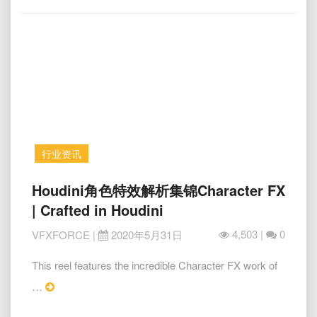
More
解
析
Frozen
2
–
Houdini
FX
行业资讯
Houdini
Houdini角色特效解析集锦Character FX
角
| Crafted in Houdini
色
特
4,503 |
0
VFXFORCE
|
2020年5月31日
效
解
This reel features the incredible Character FX work of
析
Read
…
集
More
锦