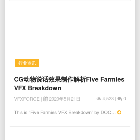
Character
FX
|
Crafted
in
Houdini
行业资讯
CG
CG动物说话效果制作解析Five Farmies
动
VFX Breakdown
物
说
4,523 |
0
VFXFORCE
|
2020年5月21日
话
效
Read
This is “Five Farmies VFX Breakdown” by DOC…
果
More
制
作
解