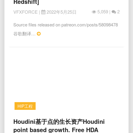
Redshift]
缠
绕
5,059 |
2
VFXFORCE
|
2022年5月25日
Ribbons
RND
Source files released on patreon.com/posts/58098478
[Houdini,
Read
谷歌翻译…
C4D,
More
Redshift]
HIP工程
Houdini
Houdini基于点的生长资产Houdini
基
point based growth. Free HDA