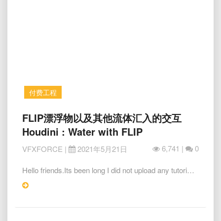
cloth
types
comparison
付费工程
FLIP
FLIP漂浮物以及其他流体汇入的交互
漂
Houdini : Water with FLIP
浮
物
6,741 |
0
VFXFORCE
|
2021年5月21日
以
及
Hello friends.Its been long I did not upload any tutori…
其
Read
他
More
流
体