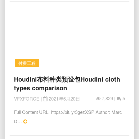
算
Quick
Houdini:
tree
&
environment
simulations
付费工程
Houdini
Houdini布料种类预设包Houdini cloth
布
types comparison
料
种
7,829 |
5
VFXFORCE
|
2021年6月20日
类
预
Full Content URL: https://bit.ly/3gezXSP Author: Marc
设
Read
D…
包
More
Houdini