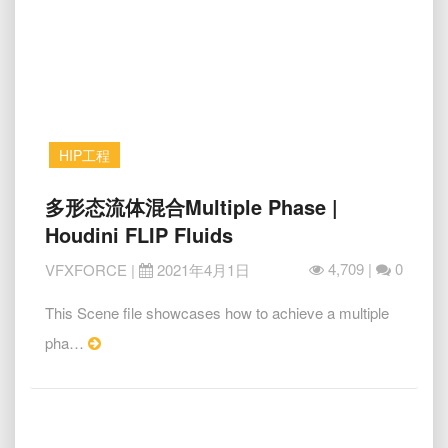
HIP工程
多
多形态流体混合Multiple Phase |
形
Houdini FLIP Fluids
态
流
4,709 |
0
VFXFORCE
|
2021年4月1日
体
混
This Scene file showcases how to achieve a multiple
合
Read
pha…
Multiple
More
Phase
|
Houdini
FLIP