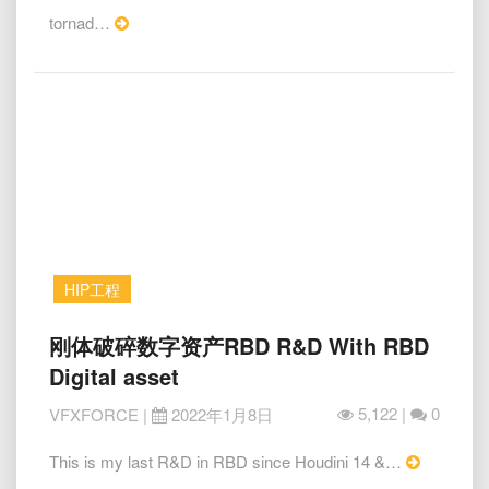
Pyro
Read
tornad…
|
More
Tornado
HIP工程
刚
刚体破碎数字资产RBD R&D With RBD
体
Digital asset
破
碎
5,122 |
0
VFXFORCE
|
2022年1月8日
数
字
Read
This is my last R&D in RBD since Houdini 14 &…
资