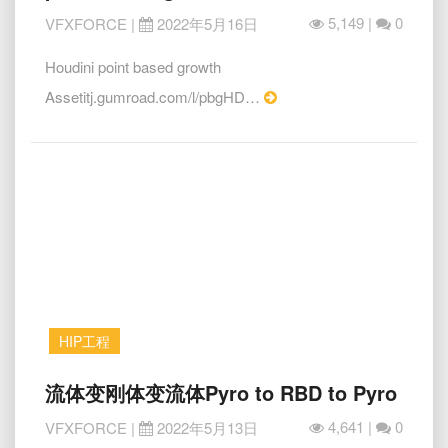
于
点
5,149 |
0
VFXFORCE
|
2022年5月16日
的
生
Houdini point based growth
长
Read
Assetitj.gumroad.com/l/pbgHD…
资
More
产
Houdini
point
based
growth.
Free
HDA
HIP工程
流
流体变刚体变流体Pyro to RBD to Pyro
体
4,641 |
0
VFXFORCE
|
2022年5月13日
变