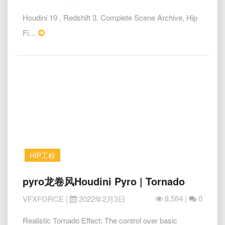
染
Destruction
Houdini 19 , Redshift 3. Complete Scene Archive, Hip
of
Read
Fi…
a
brick
More
wall
.
Houdini
19
+
hip.file,
Redshift
3
render
HIP工程
.
pyro
pyro龙卷风Houdini Pyro | Tornado
龙
8,584 |
0
VFXFORCE
|
2022年2月3日
卷
风
Realistic Tornado Effect: The control over basic
Houdini