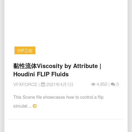
汇
入
的
交
互
Houdini
:
Water
HIP工程
with
FLIP
黏
黏性流体Viscosity by Attribute |
性
Houdini FLIP Fluids
流
体
4,852 |
0
VFXFORCE
|
2021年4月1日
Viscosity
by
This Scene file showcases how to control a flip
Attribute
Read
simulat…
|
More
Houdini
FLIP
Fluids