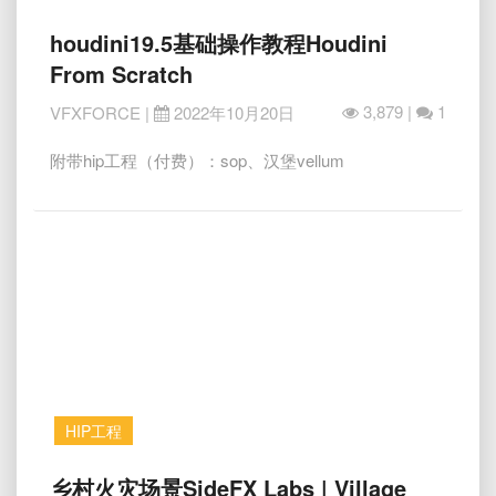
houdini19.5
houdini19.5基础操作教程Houdini
基
From Scratch
础
操
3,879 |
1
VFXFORCE
|
2022年10月20日
作
教
附带hip工程（付费）：sop、汉堡vellum
程
Houdini
From
Scratch
HIP工程
乡
乡村火灾场景SideFX Labs | Village