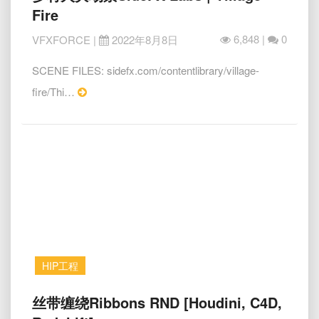
村
Fire
火
灾
6,848 |
0
VFXFORCE
|
2022年8月8日
场
景
SCENE FILES: sidefx.com/contentlibrary/village-
SideFX
Read
fire/Thi…
Labs
More
|
Village
Fire
HIP工程
丝
丝带缠绕Ribbons RND [Houdini, C4D,
带