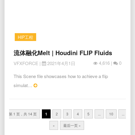
HIP工程
流
流体融化Melt | Houdini FLIP Fluids
体
4,616 |
0
VFXFORCE
|
2021年4月1日
融
化
This Scene file showcases how to achieve a flip
Melt
|
Read
simulat…
Houdini
More
FLIP
Posts
Fluids
navigation
第 1 页，共 14 页
1
2
3
4
5
...
10
...
»
最后一页 »