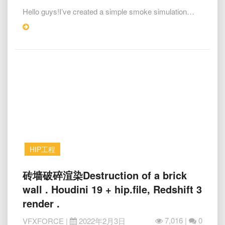
刚
Hello guys!I’ve created a simple smoke simulation…
体
变
Read
流
More
体
Pyro
to
RBD
to
Pyro
HIP工程
砖
砖墙破碎渲染Destruction of a brick
墙
wall . Houdini 19 + hip.file, Redshift 3
破
render .
碎
渲
7,016 |
0
VFXFORCE
|
2022年2月3日