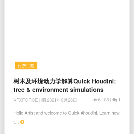
More
产
RBD
R&D
With
RBD
Digital
asset
付费工程
树
树木及环境动力学解算Quick Houdini:
木
tree & environment simulations
及
环
6,188 |
1
VFXFORCE
|
2021年9月26日
境
动
Hello Artist and welcome to Quick #houdini. Learn how
力
Read
t…
学
More
解