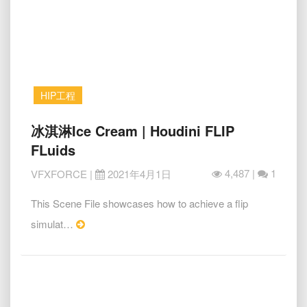
Fluids
HIP工程
冰
冰淇淋Ice Cream | Houdini FLIP
淇
FLuids
淋
Ice
4,487 |
1
VFXFORCE
|
2021年4月1日
Cream
|
This Scene File showcases how to achieve a flip
Houdini
Read
simulat…
FLIP
More
FLuids