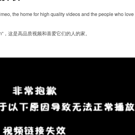
物
说
eo, the home for high quality videos and the people who love
话
效
kdown”，这是高品质视频和喜爱它们的人的家。
果
制
作
解
析
Five
Farmies
VFX
Breakdown