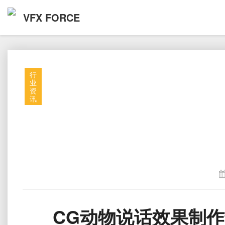
VFX FORCE
行
业
资
讯
CG动物说话效果制作解析Fi