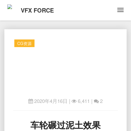
VFX FORCE
Toggl
Navig
CG资源
2020年4月16日
|
6,411 |
2
车
车轮碾过泥土效果
轮