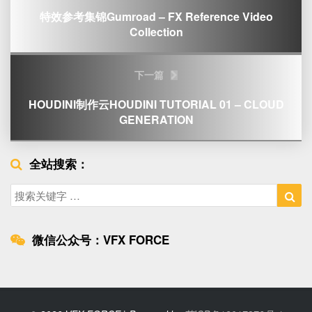
特效参考集锦Gumroad – FX Reference Video
Collection
下一篇
HOUDINI制作云HOUDINI TUTORIAL 01 – CLOUD
GENERATION
全站搜索：
Search
Sea
for:
微信公众号：VFX FORCE