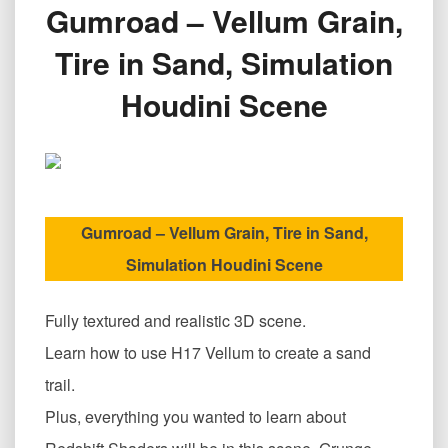
Gumroad – Vellum Grain,
碾
过
Tire in Sand, Simulation
泥
土
Houdini Scene
效
果
Gumroad
–
Vellum
Grain,
Tire
Gumroad – Vellum Grain, Tire in Sand,
in
Simulation Houdini Scene
Sand,
Simulation
Houdini
Fully textured and realistic 3D scene.
Scene
Learn how to use H17 Vellum to create a sand
trail.
Plus, everything you wanted to learn about