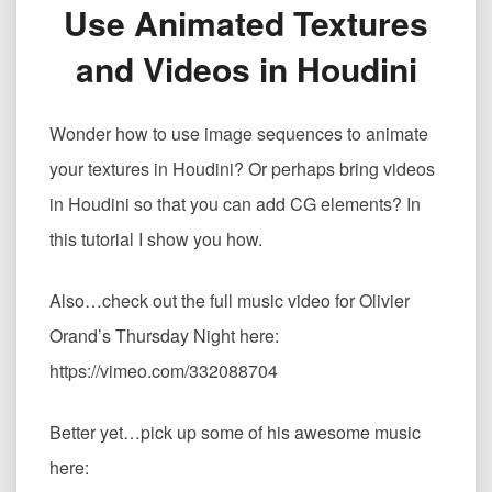
Use Animated Textures
中
使
and Videos in Houdini
用
动
态
Wonder how to use image sequences to animate
贴
图
your textures in Houdini? Or perhaps bring videos
Use
in Houdini so that you can add CG elements? In
Animated
Textures
this tutorial I show you how.
and
Videos
Also…check out the full music video for Olivier
in
Houdini
Orand’s Thursday Night here:
https://vimeo.com/332088704
Better yet…pick up some of his awesome music
here: