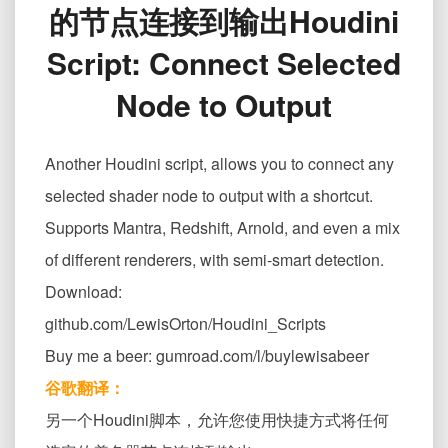
的节点连接到输出Houdini
本
工
Script: Connect Selected
具：
将
Node to Output
选
定
的
Another Houdini script, allows you to connect any
节
点
selected shader node to output with a shortcut.
连
Supports Mantra, Redshift, Arnold, and even a mix
接
到
of different renderers, with semi-smart detection.
输
Download:
出
Houdini
github.com/LewisOrton/Houdini_Scripts
Script:
Buy me a beer: gumroad.com/l/buylewisabeer
Connect
Selected
谷歌翻译：
Node
另一个Houdini脚本，允许您使用快捷方式将任何
to