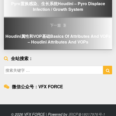
Pyro置换感染、生长系统Houdini – Pyro Displace
Infection / Growth System
下一篇
Houdini属性和VOP基础Basics Of Attributes And VOPs
– Houdini Attributes And VOPs
全站搜索：
Search
Sea
for:
微信公众号：VFX FORCE
© 2026 VFX FORCE | Powered by
苏ICP备18017976号-1