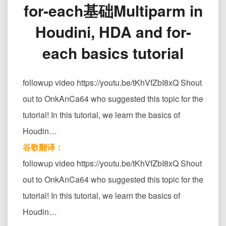
for-each基础Multiparm in
的
参
Houdini, HDA and for-
数、
HDA
each basics tutorial
和
for-
each
followup video https://youtu.be/tKhVfZbI8xQ Shout
基
础
out to OnkAnCa64 who suggested this topic for the
Multiparm
tutorial! In this tutorial, we learn the basics of
in
Houdini,
Houdin…
HDA
谷歌翻译：
and
for-
followup video https://youtu.be/tKhVfZbI8xQ Shout
each
out to OnkAnCa64 who suggested this topic for the
basics
tutorial
tutorial! In this tutorial, we learn the basics of
Houdin…