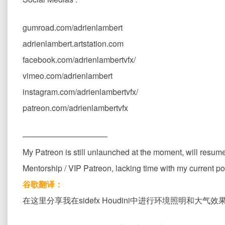
gumroad.com/adrienlambert
adrienlambert.artstation.com
facebook.com/adrienlambertvfx/
vimeo.com/adrienlambert
instagram.com/adrienlambertvfx/
patreon.com/adrienlambertvfx
——————————–
My Patreon is still unlaunched at the moment, will resume 
Mentorship / VIP Patreon, lacking time with my current po
谷歌翻译：
在这里分享我在sidefx Houdini中进行环境照明和大气