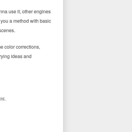
nna use it, other engines
ow you a method with basic
 scenes.
e color corrections,
trying ideas and
ni.