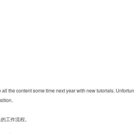
all the content some time next year with new tutorials. Unfortuna
sition.
效果的工作流程。