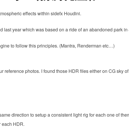
Rs
场
mospheric effects within sidefx Houdini.
景
灯
d last year which was based on a ride of an abandoned park in
光
渲
ngine to follow this principles. (Mantra, Renderman etc…)
染
r reference photos. I found those HDR files either on CG sky o
same direction to setup a consistent light rig for each one of the
for each HDR.