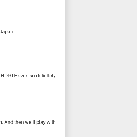
 Japan.
f HDRI Haven so definitely
m. And then we’ll play with