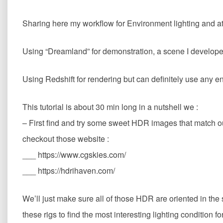
Sharing here my workflow for Environment lighting and at
Using “Dreamland” for demonstration, a scene I develope
Using Redshift for rendering but can definitely use any e
This tutorial is about 30 min long in a nutshell we :
– First find and try some sweet HDR images that match ou
checkout those website :
___ https://www.cgskies.com/
___ https://hdrihaven.com/
We’ll just make sure all of those HDR are oriented in the 
these rigs to find the most interesting lighting condition 