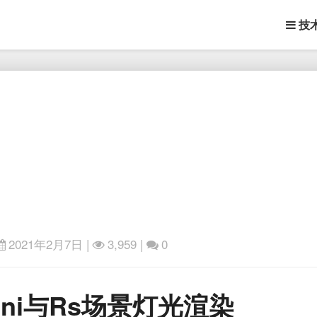
技
2021年2月7日
|
3,959 |
0
Houdini
dini与Rs场景灯光渲染
与