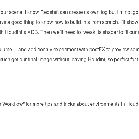
ur scene. I know Redshift can create its own fog but I’m not go
ays a good thing to know how to build this from scratch. I’ll sh
 Houdini’s VDB. Then we’ll need to tweak its shader to fit our
g volume… and additionaly experiment with postFX to preview som
 much get our final image without leaving Houdini, so perfect for 
n Workflow” for more tips and tricks about environments in Houdi