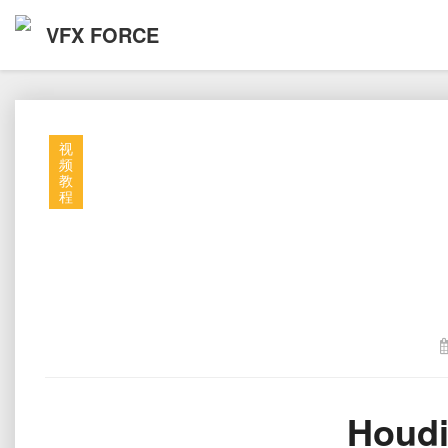
VFX FORCE
视
频
教
程
Hou