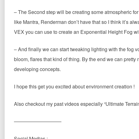
– The Second step will be creating some atmospheric for o
like Mantra, Renderman don’t have that so I think it’s alw
VEX you can use to create an Exponential Height Fog with
– And finally we can start tweaking lighting with the fo
bloom, flares that kind of thing. By the end we can pretty
developing concepts.
I hope this get you excited about environment creation !
Also checkout my past videos especially “Ultimate Terrai
—————————–
Social Medias :