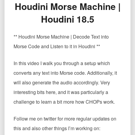
Houdini Morse Machine |
用
声
Houdini 18.5
音
驱
动
** Houdini Morse Machine | Decode Text into
属
性
Morse Code and Listen to it in Houdini **
Houdini
Morse
In this video I walk you through a setup which
Machine
|
converts any text into Morse code. Additionally, it
Houdini
will also generate the audio accordingly. Very
18.5
interesting bits here, and it was particularly a
challenge to learn a bit more how CHOPs work.
Follow me on twitter for more regular updates on
this and also other things I’m working on: