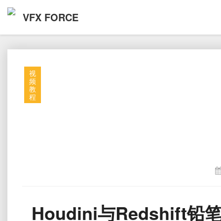
VFX FORCE
视
频
教
程
Houdini与Redshift铅笔