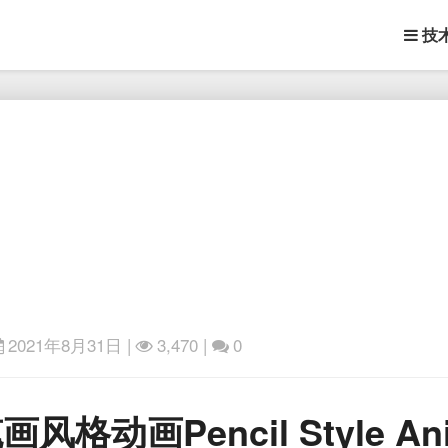
技
2021年8月31日
|
3,470 |
0
Houdini
画风格动画Pencil Style Anim
与