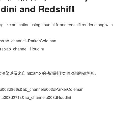
Redshift
dini and Redshift
铅
笔
画
wing like animation using houdini fx and redshift render along wi
风
格
6s&ab_channel=ParkerColeman
动
画
1s&ab_channel=Houdini
Pencil
Style
Animation
hift 渲染以及来自 mixamo 的动画制作类似动画的铅笔画。
in
Houdini
and
&tu003d866s&ab_channelu003dParkerColeman
Redshift
&tu003d271s&ab_channelu003dHoudini