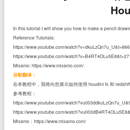
Hou
In this tutorial I will show you how to make a pencil dra
Reference Tutorials:
https://www.youtube.com/watch?v=dkuLzQn7u_U&t=86
https://www.youtube.com/watch?v=B4RT4OLu5E8&t=27
Mixamo: https://www.mixamo.com/
谷歌翻译：
在本教程中，我将向您展示如何使用 houdini fx 和 reds
参考教程：
https://www.youtube.com/watch?vu003ddkuLzQn7u_U
https://www.youtube.com/watch?vu003dB4RT4OLu5E8
Mixamo：https://www.mixamo.com/