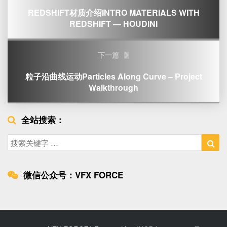
REDSHIFT材质介绍INTRO MATERIALS WITH
REDSHIFT — HOUDINI
下一篇
粒子沿曲线运动Particles Along Curve – Project
Walkthrough
全站搜索：
Search
Sea
for:
微信公众号：VFX FORCE