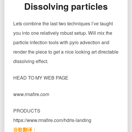
Dissolving particles
的
粒
子
Rendering
Lets combine the last two techniques I’ve taught
Dissolving
you into one relatively robust setup. Will mix the
particles
particle infection tools with pyro advection and
render the piece to get a nice looking art directable
dissolving effect.
HEAD TO MY WEB PAGE
www.rmafire.com
PRODUCTS
https://www.rmafire.com/hdris-landing
谷歌翻译：