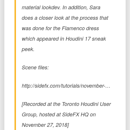
Cloth
material lookdev. In addition, Sara
Basics
|
does a closer look at the process that
Sara
Rascon
was done for the Flamenco dress
|
which appeared in Houdini 17 sneak
Toronto
Houdini
peek.
User
Group
(THUG)
Scene files:
|
Nov
2018
http://sidefx.com/tutorials/november-…
[Recorded at the Toronto Houdini User
Group, hosted at SideFX HQ on
November 27, 2018]