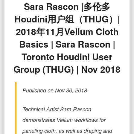
Sara Rascon |多伦多
基
础
Houdini用户组（THUG）|
知
识|
2018年11月Vellum Cloth
Sara
Rascon
Basics | Sara Rascon |
|
多
Toronto Houdini User
伦
多
Group (THUG) | Nov 2018
Houdini
用
户
组
Published on Nov 30, 2018
（THUG）|
2018
Technical Artist Sara Rascon
年
11
demonstrates Vellum workflows for
月
Vellum
paneling cloth, as well as draping and