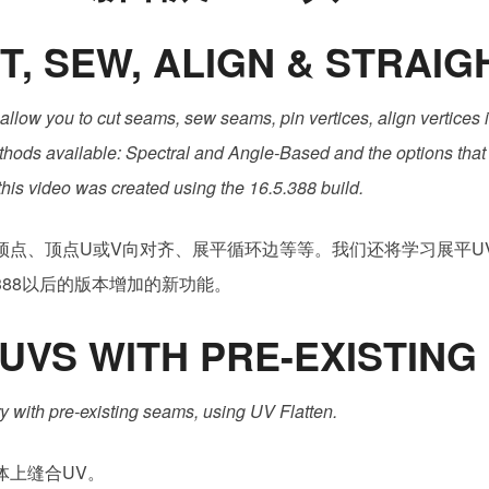
增
UT, SEW, ALIGN & STRAI
展
UV
工
allow you to cut seams, sew seams, pin vertices, align vertices i
具
methods available: Spectral and Angle-Based and the options that
this video was created using the 16.5.388 build.
、约束顶点、顶点U或V向对齐、展平循环边等等。我们还将学习展平U
.388以后的版本增加的新功能。
 UVS WITH PRE-EXISTIN
 with pre-existing seams, using UV Flatten.
何体上缝合UV。