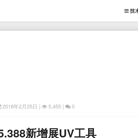
技
2018年2月25日
|
5,455 |
0
H16.5.388
.5.388新增展UV工具
新