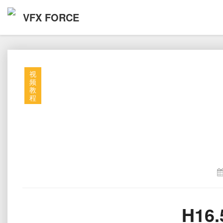
VFX FORCE
视
频
教
程
H16