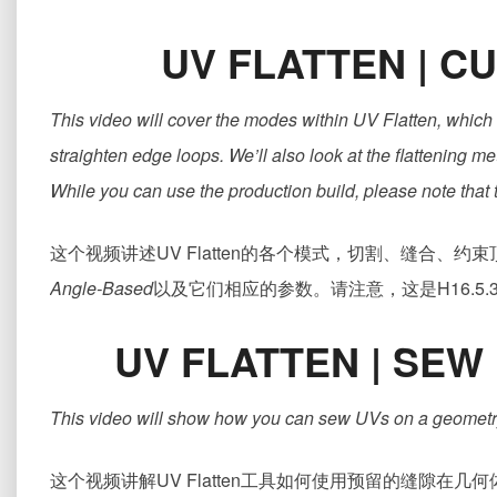
UV FLATTEN | C
This video will cover the modes within UV Flatten, which 
straighten edge loops. We’ll also look at the flattening 
While you can use the production build, please note that 
这个视频讲述UV Flatten的各个模式，切割、缝合
Angle-Based
以及它们相应的参数。请注意，这是H16.5
UV FLATTEN | SEW
This video will show how you can sew UVs on a geometry
这个视频讲解UV Flatten工具如何使用预留的缝隙在几