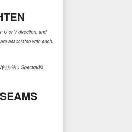
GHTEN
n U or V direction, and
 are associated with each.
V的方法：
Spectral
和
G SEAMS