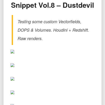
Snippet Vol.8 – Dustdevil
龙
卷
风
Houdini
Testing some custom Vectorfields,
Snippet
Vol.8
DOPS & Volumes. Houdini + Redshift.
–
Raw renders.
Dustdevil