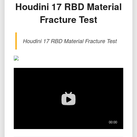
Houdini 17 RBD Material
刚
体
Fracture Test
高
楼
破
碎
Houdini 17 RBD Material Fracture Test
Houdini
17
RBD
Material
Fracture
Test