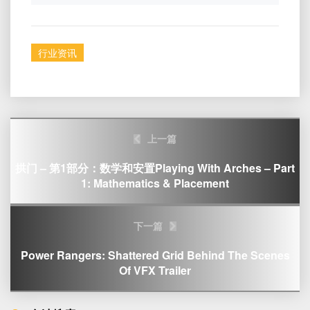
行业资讯
Post
上一篇
navigation
拱门 – 第1部分：数学和安置Playing With Arches – Part
1: Mathematics & Placement
下一篇
Power Rangers: Shattered Grid Behind The Scenes
Of VFX Trailer