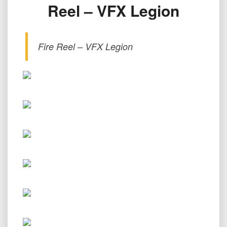
Reel – VFX Legion
特
效
解
析
Fire Reel – VFX Legion
Fire
Reel
–
VFX
Legion