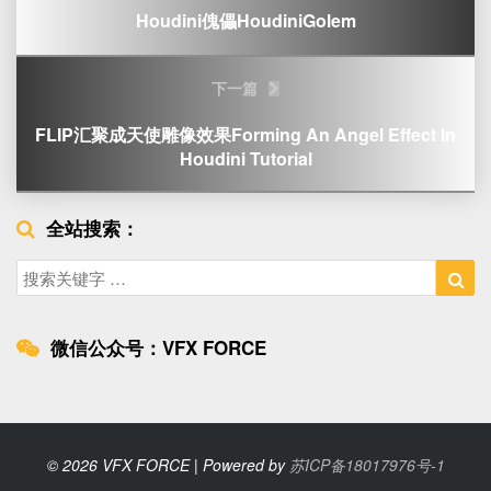
Houdini傀儡HoudiniGolem
下一篇
FLIP汇聚成天使雕像效果Forming An Angel Effect In
Houdini Tutorial
全站搜索：
Search
Sea
for:
微信公众号：VFX FORCE
© 2026 VFX FORCE | Powered by
苏ICP备18017976号-1