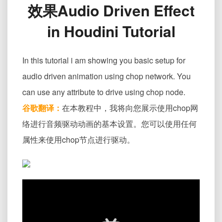
效果Audio Driven Effect
程
中
in Houdini Tutorial
的
音
频
In this tutorial i am showing you basic setup for
驱
动
audio driven animation using chop network. You
效
can use any attribute to drive using chop node.
果
Audio
谷歌翻译：
在本教程中，我将向您展示使用chop网
Driven
络进行音频​​驱动动画的基本设置。您可以使用任何
Effect
in
属性来使用chop节点进行驱动。
Houdini
Tutorial