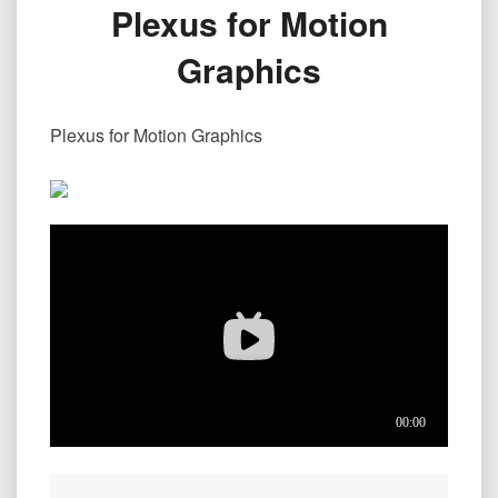
Plexus for Motion
作
MG
Graphics
动
画
Plexus
Plexus for Motion Graphics
for
Motion
Graphics