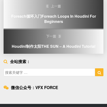
Post
上一篇
navigation
Foreach循环入门Foreach Loops In Houdini For
Beginners
下一篇
Houdini制作太阳THE SUN – A Houdini Tutorial
全站搜索：
Search
Sea
for:
微信公众号：VFX FORCE