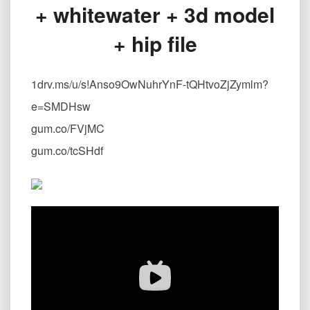
+ whitewater + 3d model
+白
水
+ hip file
Houdini
ocean
+
1drv.ms/u/s!Anso9OwNuhrYnF-tQHtvoZjZymlm?
whitewater
+
e=SMDHsw
3d
gum.co/FVjMC
model
+
gum.co/tcSHdf
hip
file