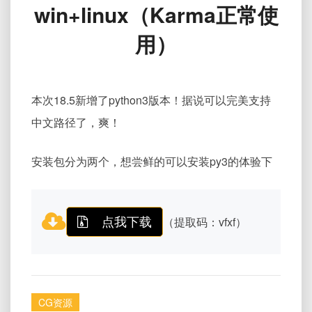
win+linux（Karma正常使
完
美
用）
和
谐
win+linux（Karma
正
本次18.5新增了python3版本！据说可以完美支持
常
使
中文路径了，爽！
用）
安装包分为两个，想尝鲜的可以安装py3的体验下
点我下载
（提取码：vfxf）
CG资源