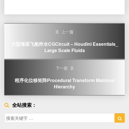
Post
上一篇
navigation
大型海面飞船炸水CGCircuit – Houdini Essentials_
Large Scale Fluids
下一篇
程序化位移矩阵procedural Transform Matrices
Hierarchy
全站搜索：
Search
Sea
for: