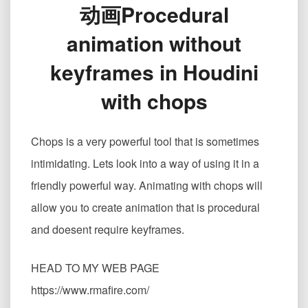
动画Procedural
关
键
animation without
帧
的
keyframes in Houdini
程
序
with chops
化
CHOP
动
Chops is a very powerful tool that is sometimes
画
Procedural
intimidating. Lets look into a way of using it in a
animation
friendly powerful way. Animating with chops will
without
keyframes
allow you to create animation that is procedural
in
and doesent require keyframes.
Houdini
with
chops
HEAD TO MY WEB PAGE
https://www.rmafire.com/