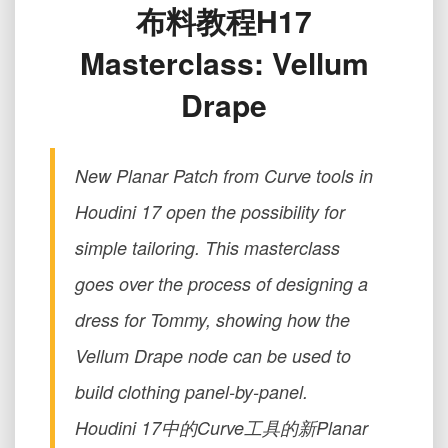
布料教程H17
师
班：
Masterclass: Vellum
Vellum
人
Drape
物
布
料
教
New Planar Patch from Curve tools in
程
H17
Houdini 17 open the possibility for
Masterclass:
simple tailoring. This masterclass
Vellum
Drape
goes over the process of designing a
dress for Tommy, showing how the
Vellum Drape node can be used to
build clothing panel-by-panel.
Houdini 17中的Curve工具的新Planar