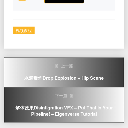
视频教程
Post
上一篇
navigation
水滴爆炸Drop Explosion + Hip Scene
下一篇
解体效果Disintigration VFX – Put That In Your
Pipeline! – Eigenverse Tutorial