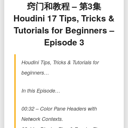
窍门和教程 – 第3集
初
学
Houdini 17 Tips, Tricks &
者
技
Tutorials for Beginners –
巧，
窍
Episode 3
门
和
教
程
Houdini Tips, Tricks & Tutorials for
–
beginners…
第
3
集
In this Episode…
Houdini
17
Tips,
00:32 – Color Pane Headers with
Tricks
&
Network Contexts.
Tutorials