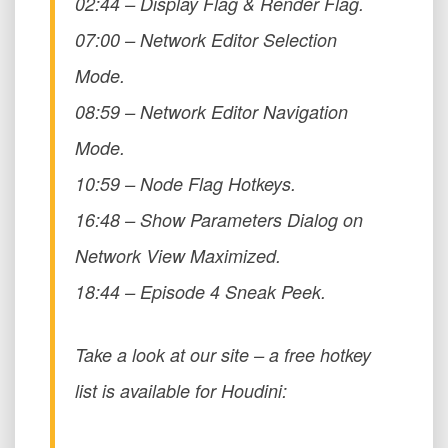
02:44 – Display Flag & Render Flag.
for
Beginners
07:00 – Network Editor Selection
–
Episode
Mode.
3
08:59 – Network Editor Navigation
Mode.
10:59 – Node Flag Hotkeys.
16:48 – Show Parameters Dialog on
Network View Maximized.
18:44 – Episode 4 Sneak Peek.
Take a look at our site – a free hotkey
list is available for Houdini: