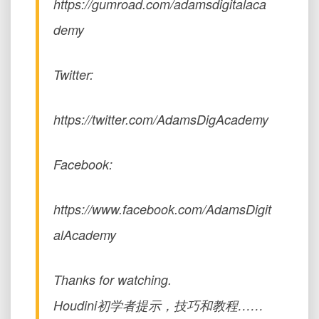
https://gumroad.com/adamsdigitalaca
demy
Twitter:
https://twitter.com/AdamsDigAcademy
Facebook:
https://www.facebook.com/AdamsDigit
alAcademy
Thanks for watching.
Houdini初学者提示，技巧和教程……