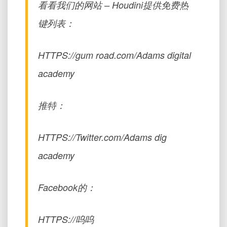
看看我们的网站 – Houdini提供免费热
键列表：
HTTPS://gum road.com/Adams digital
academy
推特：
HTTPS://Twitter.com/Adams dig
academy
Facebook的：
HTTPS://呜呜